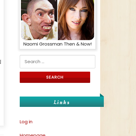
Naomi Grossman Then & Now!
Search for:
점
Links
Log in
Homepage