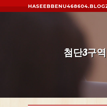
Skip to content
HASEEBBENU468604.BLOG
첨단3구역 