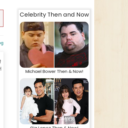
Celebrity Then and Now
og
랑
더
Michael Bower Then & Now!
수
Gia Lopez Then & Now!